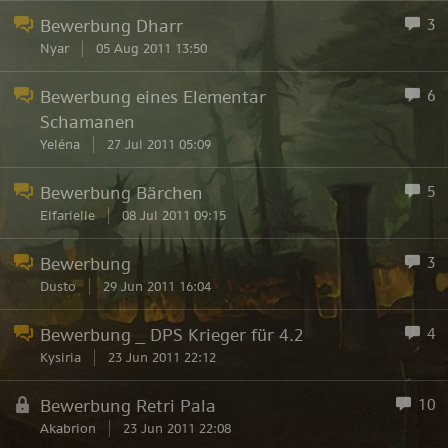
Bewerbung Dharr
3
Nyar
05 Aug 2011 13:50
Bewerbung eines Elementar
6
Schamanen
Yeléna
27 Jul 2011 05:09
Bewerbung Bärchen
5
Elfarielle
08 Jul 2011 09:15
Bewerbung
3
Dusto
29 Jun 2011 16:04
Bewerbung _ DPS Krieger für 4.2
4
Kysiria
23 Jun 2011 22:12
Bewerbung Retri Pala
10
Akabrion
23 Jun 2011 22:08