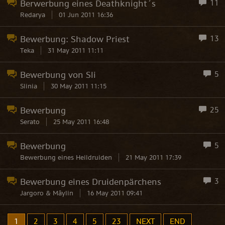
Berwerbung eines Deathknight´s
11
Redarya
01 Jun 2011 16:36
Bewerbung: Shadow Priest
13
Teka
31 May 2011 11:11
Bewerbung von Sli
5
Slinia
30 May 2011 11:15
Bewerbung
25
Serato
25 May 2011 16:48
Bewerbung
5
Bewerbung eines Heildruiden
21 May 2011 17:39
Bewerbung eines Druidenpärchens
3
Jargoro & Mâylin
16 May 2011 09:41
1
2
3
4
5
23
NEXT
END