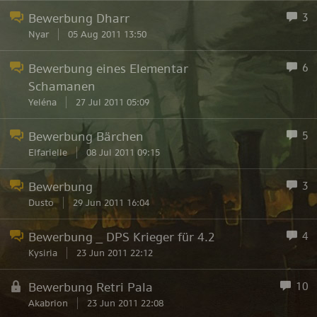
Bewerbung Dharr
3
Nyar
05 Aug 2011 13:50
Bewerbung eines Elementar
6
Schamanen
Yeléna
27 Jul 2011 05:09
Bewerbung Bärchen
5
Elfarielle
08 Jul 2011 09:15
Bewerbung
3
Dusto
29 Jun 2011 16:04
Bewerbung _ DPS Krieger für 4.2
4
Kysiria
23 Jun 2011 22:12
Bewerbung Retri Pala
10
Akabrion
23 Jun 2011 22:08