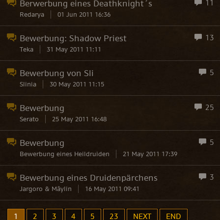
Berwerbung eines Deathknight´s
11
Redarya
01 Jun 2011 16:36
Bewerbung: Shadow Priest
13
Teka
31 May 2011 11:11
Bewerbung von Sli
5
Slinia
30 May 2011 11:15
Bewerbung
25
Serato
25 May 2011 16:48
Bewerbung
5
Bewerbung eines Heildruiden
21 May 2011 17:39
Bewerbung eines Druidenpärchens
3
Jargoro & Mâylin
16 May 2011 09:41
1
2
3
4
5
23
NEXT
END